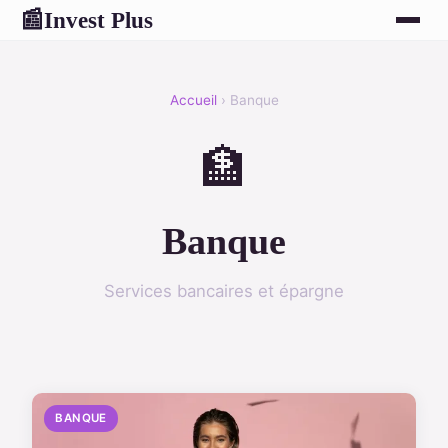
Invest Plus
📰
Accueil
› Banque
🏦
Banque
Services bancaires et épargne
BANQUE