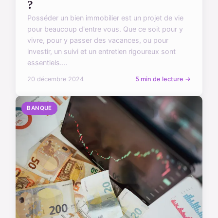
?
Posséder un bien immobilier est un projet de vie
pour beaucoup d'entre vous. Que ce soit pour y
vivre, pour y passer des vacances, ou pour
investir, un suivi et un entretien rigoureux sont
essentiels....
20 décembre 2024
5 min de lecture →
BANQUE