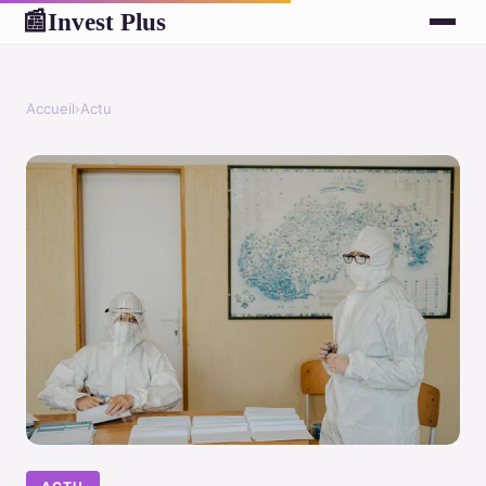
Invest Plus
📰
Accueil
›
Actu