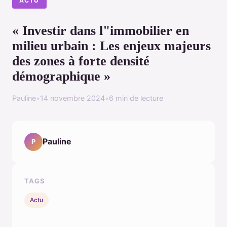
ACTU
« Investir dans l"immobilier en
milieu urbain : Les enjeux majeurs
des zones à forte densité
démographique »
Pauline
•
14 novembre 2024
•
6 min de lecture
Pauline
P
TAGS
Actu